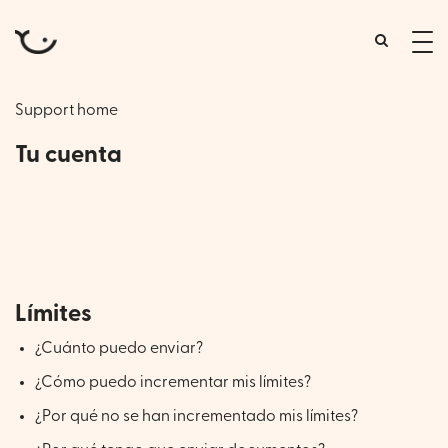
tog
me
Support home
Tu cuenta
Información de la cuenta, gestión de los
destinatarios, límites de la cuenta y urgencias
Límites
¿Cuánto puedo enviar?
¿Cómo puedo incrementar mis límites?
¿Por qué no se han incrementado mis límites?