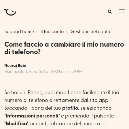
tog
me
Support home
Il tuo conto
Gestione del conto
Come faccio a cambiare il mio numero
di telefono?
Neeraj Baid
Modificato il: Ven, 26 Apr, 2024 alle 7:59 PM
Se hai un iPhone, puoi modificare facilmente il tuo
numero di telefono direttamente dal sito app
toccando l'icona del tuo
profilo
, selezionando
"
Informazioni personali
" e premendo il pulsante
"
Modifica
" accanto al campo del numero di