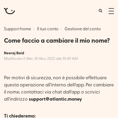
tog
me
Support home
Il tuo conto
Gestione del conto
Come faccio a cambiare il mio nome?
Neeraj Baid
Modificato il: Mer, 30 Nov, 2022 alle 10:49 AM
Per motivi di sicurezza, non è possibile effettuare
questa operazione all’interno dell’app. Per cambiare
il nome, contattaci via chat dall’app o scrivici
all’indirizzo
support@atlantic.money
Ti chiederemo: