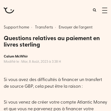
tog
me
Support home
Transferts
Envoyer de l'argent
Questions relatives au paiement en
livres sterling
Calum McWhir
Modifié le : Mar, 8 Août, 2023 à 3:38 H
Si vous avez des difficultés à financer un transfert
de source GBP, cela peut être la raison :
Si vous venez de créer votre compte Atlantic Money
et que vous ne parvenez pas à financer votre