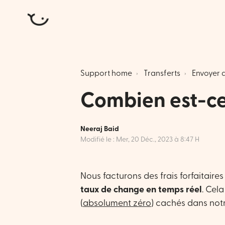
Atlantic Money
Support home
Transferts
Envoyer d
Combien est-ce
Neeraj Baid
Modifié le : Mer, 20 Déc., 2023 à 8:47 H
Nous facturons des frais forfaitaire
taux de change en temps réel
. Cela
(
absolument zéro
) cachés dans not