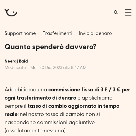
tog
me
Support home
Trasferimenti
Invio di denaro
Quanto spenderò davvero?
Neeraj Baid
Modificato il: Mer, 20 Dic, 2023 alle 8:47 AM
Addebitiamo una
commissione fissa di 3 £ / 3 € per
ogni trasferimento di denaro
e applichiamo
sempre il
tasso di cambio aggiornato in tempo
reale
: nel nostro tasso di cambio non si
nascondono commissioni aggiuntive
(
assolutamente nessuna
) .