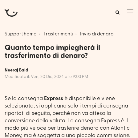
tog
me
Support home
Trasferimenti
Invio di denaro
Quanto tempo impiegherà il
trasferimento di denaro?
Neeraj Baid
Modificato il: Ven, 20 Dic, 2024 alle 9:03 PM
Se la consegna
Express
è disponibile e viene
selezionata, si applicano solo i tempi di consegna
riportati di seguito, perché non va attesa la
conversione della valuta. La consegna Express è il
modo più veloce per trasferire denaro con Atlantic
Money, ma è soggetta a una piccola commissione.