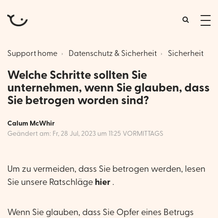
tog
me
Support home
Datenschutz & Sicherheit
Sicherheit
Welche Schritte sollten Sie
unternehmen, wenn Sie glauben, dass
Sie betrogen worden sind?
Calum McWhir
Geändert am: Fr, 28 Jul, 2023 um 11:25 VORMITTAGS
Um zu vermeiden, dass Sie betrogen werden, lesen
Sie unsere Ratschläge
hier
.
Wenn Sie glauben, dass Sie Opfer eines Betrugs