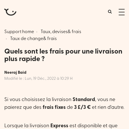
tog
me
Support home
Taux, devises& frais
Taux de change& frais
Quels sont les frais pour une livraison
plus rapide ?
Neeraj Baid
Modifié le : Lun, 19 Déc., 2022 à 10:29 H
Si vous choisissez la livraison
Standard
, vous ne
paierez que des
frais fixes
de
3 £/3 €
et rien d'autre.
Lorsque la livraison
Express
est disponible et que