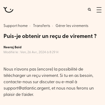
tog
me
Support home
Transferts
Gérer les virements
Puis-je obtenir un reçu de virement ?
Neeraj Baid
Modifié le : Ven, 26 Avr., 2024 à 8:29 H
Nous n'avons pas (encore) la possibilité de
télécharger un reçu virement. Si tu en as besoin,
contacte-nous sur discuter ou e-mail à
support@atlantic.argent, et nous nous ferons un
plaisir de t'aider.