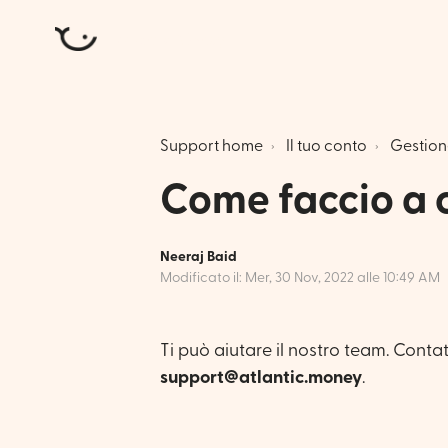
Atlantic Money
Support home
Il tuo conto
Gestion
Come faccio a c
Neeraj Baid
Modificato il: Mer, 30 Nov, 2022 alle 10:49 AM
Ti può aiutare il nostro team. Contatt
support@atlantic.money
.