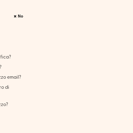
No
ifica?
?
zzo email?
ro di
zzo?