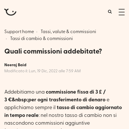
tog
me
Support home
Tassi, valute & commissioni
Tassi di cambio & commissioni
Quali commissioni addebitate?
Neeraj Baid
Modificato il: Lun, 19 Dic, 2022 alle 7:59 AM
Addebitiamo una
commissione fissa di 3 £ /
3 €
&nbsp;per ogni trasferimento di denaro
e
applichiamo sempre il
tasso di cambio aggiornato
in tempo reale
: nel nostro tasso di cambio non si
nascondono commissioni aggiuntive