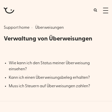
tog
me
Support home
Überweisungen
Verwaltung von Überweisungen
Wie kann ich den Status meiner Überweisung
einsehen?
Kann ich einen Überweisungsbeleg erhalten?
Muss ich Steuern auf Überweisungen zahlen?