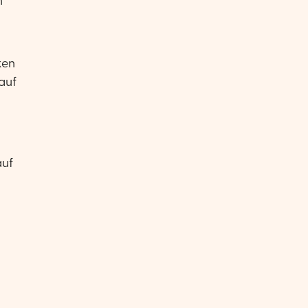
h
ken
auf
auf