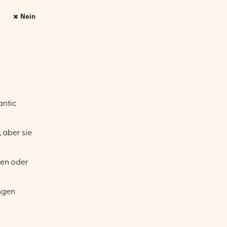
Nein
antic
 aber sie
en oder
ngen