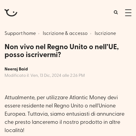
tog
me
Support home
Iscrizione & accesso
Iscrizione
Non vivo nel Regno Unito o nell’UE,
posso iscrivermi?
Neeraj Baid
Modificato il: Ven, 13 Dic, 2024 alle 2:26 PM
Attualmente, per utilizzare Atlantic Money devi
essere residente nel Regno Unito o nell'Unione
Europea. Tuttavia, siamo entusiasti di annunciare
che presto lanceremo il nostro prodotto in altre
località!