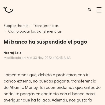
tog
me
Support home
Transferencias
Cómo pagar las transferencias
Mi banco ha suspendido el pago
Neeraj Baid
Modificado en: Mie, 30 Nov, 2022 a 10:45 A. M.
Lamentamos que, debido a problemas con tu
banco externo, no puedas pagar tu transferencia
de Atlantic Money. Te recomendamos que, antes de
nada, te pongas en contacto con el banco para
averiguar qué ha fallado. Además, nos gustaría