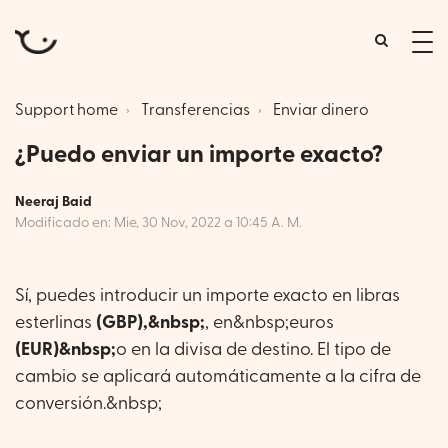
tog
me
Support home
Transferencias
Enviar dinero
¿Puedo enviar un importe exacto?
Neeraj Baid
Modificado en: Mie, 30 Nov, 2022 a 10:45 A. M.
Sí, puedes introducir un importe exacto en libras
esterlinas
(GBP),&nbsp;
, en&nbsp;euros
(EUR)&nbsp;
o en la divisa de destino. El tipo de
cambio se aplicará automáticamente a la cifra de
conversión.&nbsp;