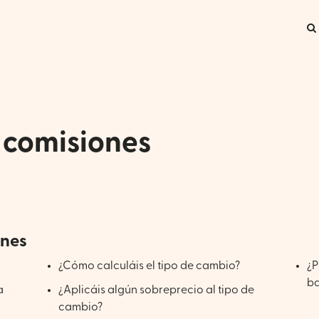
& comisiones
aíses admitidos & divisas
ones
¿Cómo calculáis el tipo de cambio?
¿P
ba
a
¿Aplicáis algún sobreprecio al tipo de
cambio?