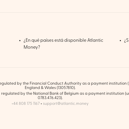
¿En qué países está disponible Atlantic
¿S
Money?
gulated by the Financial Conduct Authority as a payment institution (F
England & Wales (13057810).
regulated by the National Bank of Belgium as a payment institution (u
0783.476.423).
+44 808 175 1167
•
support@atlantic.money