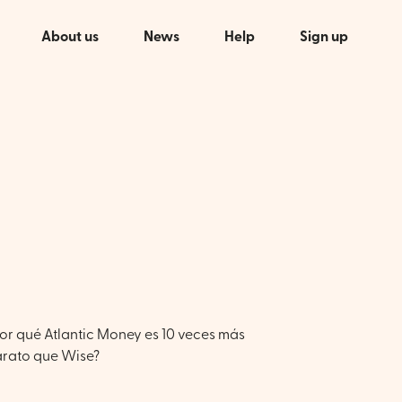
About us
News
Help
Sign up
or qué Atlantic Money es 10 veces más
rato que Wise?